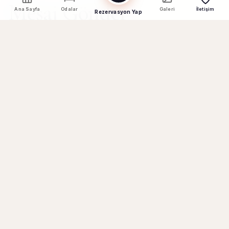
Mesaj Gönder
Ana Sayfa
Odalar
Galeri
İletişim
Rezervasyon Yap
Adınız *
E-posta Adresi *
Telefon Numarası
Konu