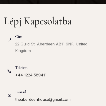
Lépj Kapcsolatba
Cím
📍
22 Guild St, Aberdeen AB11 6NF, United
Kingdom
Telefon
📞
+44 1224 589411
E-mail
✉
theaberdeenhouse@gmail.com