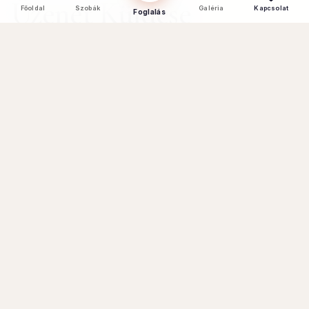
Üzenet Küldése
Főoldal
Szobák
Galéria
Kapcsolat
Foglalás
Neved *
E-mail Cím *
Telefonszám
Tárgy