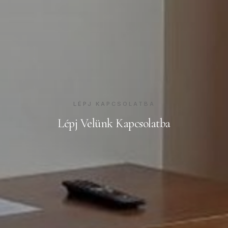
LÉPJ KAPCSOLATBA
Lépj Velünk Kapcsolatba