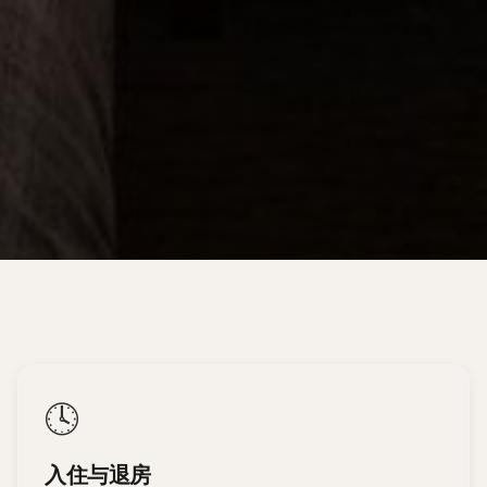
🕓
入住与退房