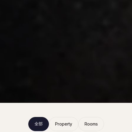
全部
Property
Rooms