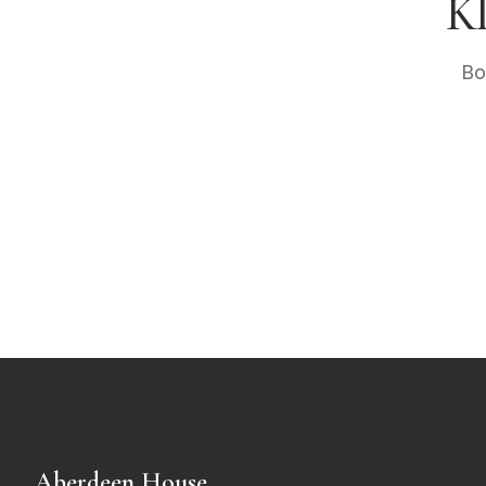
Kl
Bo
Aberdeen House